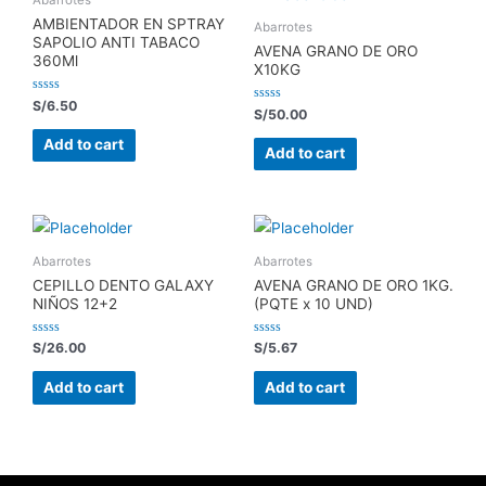
Abarrotes
AMBIENTADOR EN SPTRAY
Abarrotes
SAPOLIO ANTI TABACO
AVENA GRANO DE ORO
360Ml
X10KG
Rated
S/
6.50
Rated
S/
50.00
0
0
out
out
of
Add to cart
of
5
Add to cart
5
Abarrotes
Abarrotes
CEPILLO DENTO GALAXY
AVENA GRANO DE ORO 1KG.
NIÑOS 12+2
(PQTE x 10 UND)
Rated
Rated
S/
26.00
S/
5.67
0
0
out
out
of
of
Add to cart
Add to cart
5
5