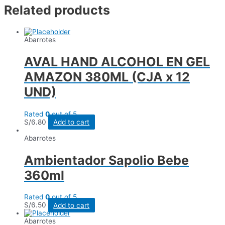
ML.
Related products
quantity
Abarrotes
AVAL HAND ALCOHOL EN GEL
AMAZON 380ML (CJA x 12
UND)
Rated
0
out of 5
S/
6.80
Add to cart
Abarrotes
Ambientador Sapolio Bebe
360ml
Rated
0
out of 5
S/
6.50
Add to cart
Abarrotes